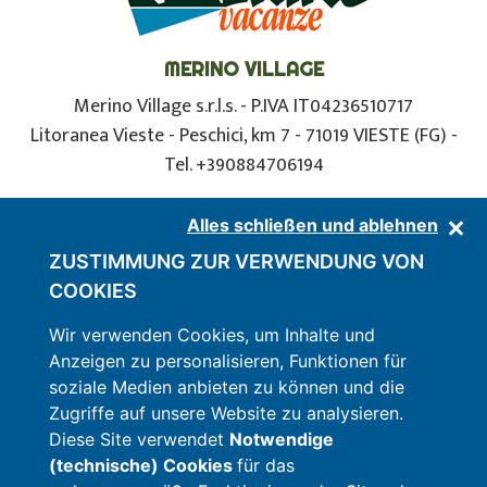
MERINO VILLAGE
Merino Village s.r.l.s. - P.IVA IT04236510717
Litoranea Vieste - Peschici, km 7 - 71019 VIESTE (FG) -
Tel. +390884706194
Privacy Policy
-
Cookie Policy
Alles schließen und ablehnen
ZUSTIMMUNG ZUR VERWENDUNG VON
FOLGE UNS AUF FACEBOOK
COOKIES
Wir verwenden Cookies, um Inhalte und
Anzeigen zu personalisieren, Funktionen für
ENTDECKEN SIE MERINO BEACH
soziale Medien anbieten zu können und die
Zugriffe auf unsere Website zu analysieren.
Diese Site verwendet
Notwendige
(technische) Cookies
für das